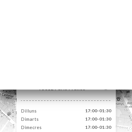
ICI
RVAR
ERIA
ENYES
RTA
ACTAR
23 Rue de Cotte
75012 Paris France
Dilluns
17:00-01:30
Dimarts
17:00-01:30
Dimecres
17:00-01:30