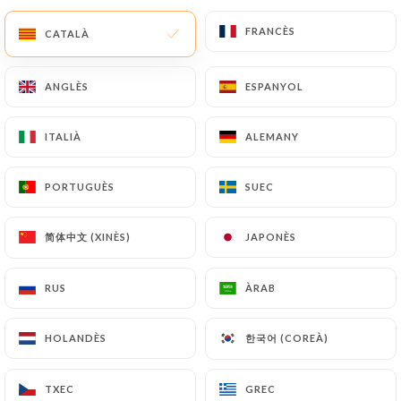
FRANCÈS
FRANCÈS
CA
MENÚ
CATALÀ
CATALÀ
ANGLÈS
ANGLÈS
ESPANYOL
ESPANYOL
ITALIÀ
ITALIÀ
ALEMANY
ALEMANY
/
INICI
CONTACTAR
Contactar
PORTUGUÈS
PORTUGUÈS
SUEC
SUEC
简体中文 (XINÈS)
简体中文 (XINÈS)
JAPONÈS
JAPONÈS
RUS
RUS
ÀRAB
ÀRAB
한국어 (COREÀ)
한국어 (COREÀ)
HOLANDÈS
HOLANDÈS
Cotte 23
TXEC
TXEC
GREC
GREC