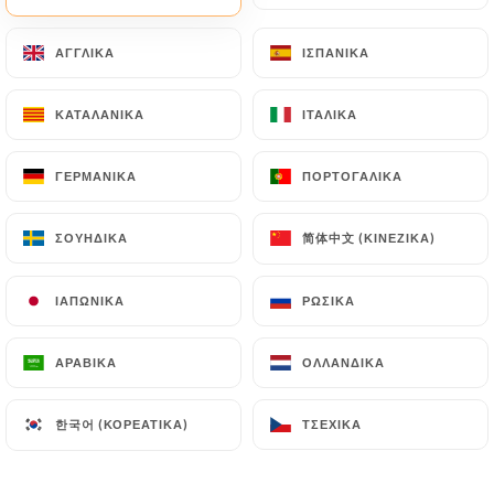
ΑΓΓΛΙΚΆ
ΑΓΓΛΙΚΆ
ΙΣΠΑΝΙΚΆ
ΙΣΠΑΝΙΚΆ
ΚΑΤΑΛΑΝΙΚΆ
ΚΑΤΑΛΑΝΙΚΆ
ΙΤΑΛΙΚΆ
ΙΤΑΛΙΚΆ
ΓΕΡΜΑΝΙΚΆ
ΓΕΡΜΑΝΙΚΆ
ΠΟΡΤΟΓΑΛΙΚΆ
ΠΟΡΤΟΓΑΛΙΚΆ
简体中文 (ΚΙΝΈΖΙΚΑ)
简体中文 (ΚΙΝΈΖΙΚΑ)
ΣΟΥΗΔΙΚΆ
ΣΟΥΗΔΙΚΆ
ΙΑΠΩΝΙΚΆ
ΙΑΠΩΝΙΚΆ
ΡΩΣΙΚΆ
ΡΩΣΙΚΆ
ΑΡΑΒΙΚΆ
ΑΡΑΒΙΚΆ
ΟΛΛΑΝΔΙΚΆ
ΟΛΛΑΝΔΙΚΆ
한국어 (ΚΟΡΕΆΤΙΚΑ)
한국어 (ΚΟΡΕΆΤΙΚΑ)
ΤΣΈΧΙΚΑ
ΤΣΈΧΙΚΑ