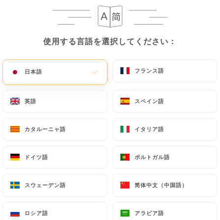
NOS BIERES
NOS BIERES A PRESSION
25cl
50cl
使用する言語を選択してください：
使用する言語を選択してください：
Cotte 23
フランス語
フランス語
日本語
日本語
2.80€
5.50€
Jade blanche
英語
英語
スペイン語
スペイン語
3.80€
7.50€
カタルーニャ語
カタルーニャ語
イタリア語
イタリア語
Cadette IPA
3.80€
7.50€
ドイツ語
ドイツ語
ポルトガル語
ポルトガル語
Kasteel rouge
スウェーデン語
スウェーデン語
简体中文（中国語）
简体中文（中国語）
3.80€
7.50€
Ch'ti triples
ロシア語
ロシア語
アラビア語
アラビア語