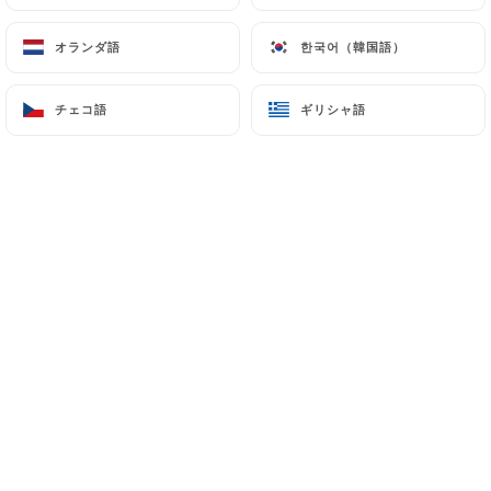
3.80€
7.50€
オランダ語
オランダ語
한국어（韓国語）
한국어（韓国語）
Bière du moment
Voire ardoise
チェコ語
チェコ語
ギリシャ語
ギリシャ語
BIERES EN BOUTEILLE
Heineken - 25cl
3.80€
Heineken sans alcool - 33cl
3.80€
Super bock - 25cl
3.00€
Desperados - 33cl