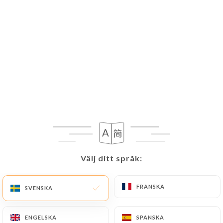
SV
MENY
Välj ditt språk:
Välj ditt språk:
FRANSKA
FRANSKA
SVENSKA
SVENSKA
Stängt – öppnar kl. 17:00
ENGELSKA
ENGELSKA
SPANSKA
SPANSKA