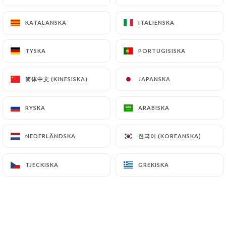
KATALANSKA
KATALANSKA
ITALIENSKA
ITALIENSKA
TYSKA
TYSKA
PORTUGISISKA
PORTUGISISKA
Cotte 23
简体中文 (KINESISKA)
简体中文 (KINESISKA)
JAPANSKA
JAPANSKA
RYSKA
RYSKA
ARABISKA
ARABISKA
8 OMDÖME
BAR
한국어 (KOREANSKA)
한국어 (KOREANSKA)
NEDERLÄNDSKA
NEDERLÄNDSKA
23 Rue De Cotte
75012 Paris France
TJECKISKA
TJECKISKA
GREKISKA
GREKISKA
Vilka är vi?