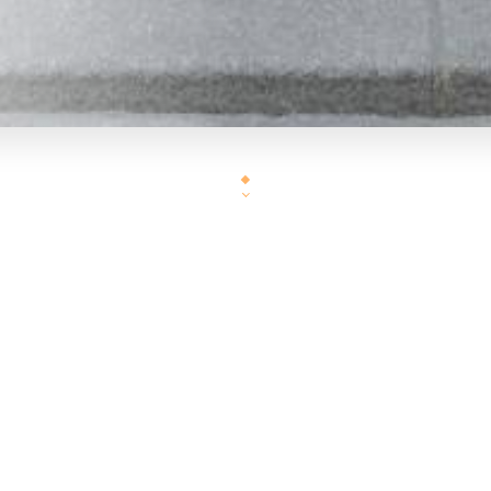
Cotte 23
est un bar à bières atypiques et à cockt
petite carte de snack fait maison pour accompagner
places assises , une salle entièrement au sous sol 
retransmet des matchs de football, du rugb