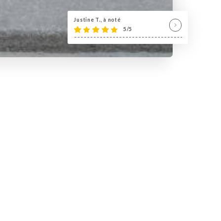
Justine T., à noté
5/5
ails, proposant également une
 les boissons, disposant de 60
privatisable, l'établissement
y et de la formule 1.